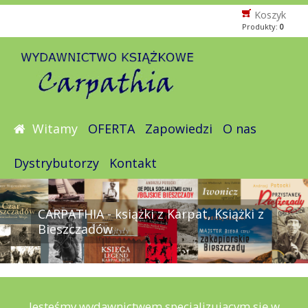
Koszyk
Produkty:
0
Witamy
OFERTA
Zapowiedzi
O nas
Dystrybutorzy
Kontakt
CARPATHIA - książki z Karpat, Książki z
Bieszczadów
Jesteśmy wydawnictwem specjalizującym się w