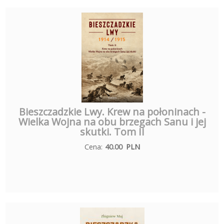
Bieszczadzkie Lwy. Krew na połoninach -
Wielka Wojna na obu brzegach Sanu i jej
skutki. Tom II
Cena:
40.00
PLN