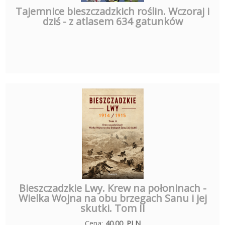
Tajemnice bieszczadzkich roślin. Wczoraj i
dziś - z atlasem 634 gatunków
Bieszczadzkie Lwy. Krew na połoninach -
Wielka Wojna na obu brzegach Sanu i jej
skutki. Tom II
Cena:
40.00
PLN