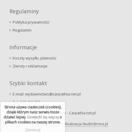
Regulaminy
Polityka prywatności
Regulamin
Informacje
Koszty wysyłki, płatności
Zwroty i reklamacje
Szybki kontakt
E-mail: wydawnictwo@carpathia.net.pl
Tel. 607 431 959
Strona używa ciasteczek (cookies),
dzięki którym nasz serwis może
Copyright © 2026 - Carpathia.net.pl
działać lepiej.
Dowiedz się więcej
o
plikach cookies na naszej stronie.
Powered by Quick.Cart
Realizacja StudioStrona.pl
[Zamknij]