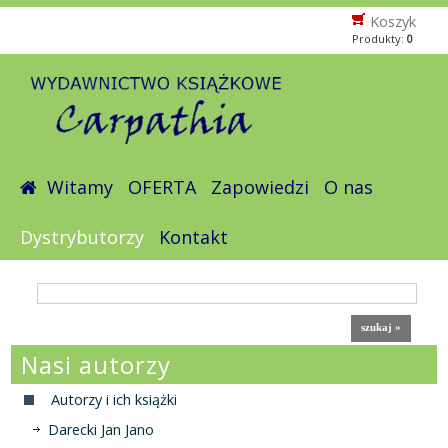
Koszyk
Produkty:
0
Witamy
OFERTA
Zapowiedzi
O nas
Dystrybutorzy
Kontakt
Nasi autorzy
Autorzy i ich książki
Darecki Jan Jano