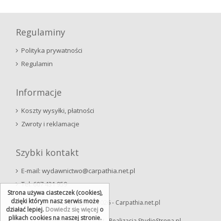
Regulaminy
Polityka prywatności
Regulamin
Informacje
Koszty wysyłki, płatności
Zwroty i reklamacje
Szybki kontakt
E-mail: wydawnictwo@carpathia.net.pl
Tel. 607 431 959
Strona używa ciasteczek (cookies),
dzięki którym nasz serwis może
Copyright © 2026 - Carpathia.net.pl
działać lepiej.
Dowiedz się więcej
o
plikach cookies na naszej stronie.
Powered by Quick.Cart
Realizacja StudioStrona.pl