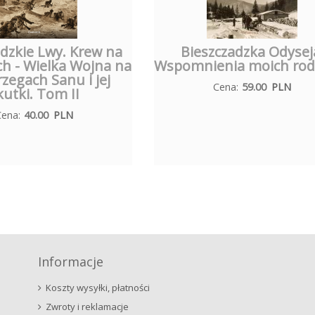
adzkie Lwy. Krew na
Bieszczadzka Odysej
h - Wielka Wojna na
Wspomnienia moich rod
zegach Sanu i jej
Cena:
59.00
PLN
kutki. Tom II
Cena:
40.00
PLN
Informacje
Koszty wysyłki, płatności
Zwroty i reklamacje