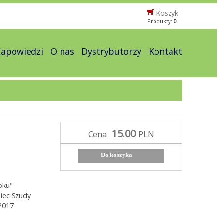
Koszyk
Produkty:
0
Zapowiedzi
O nas
Dystrybutorzy
Kontakt
15.00
Cena:
PLN
Do koszyka
oku"
iec Szudy
2017
m