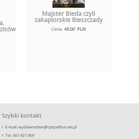
Majster Bieda czyli
zakapiorskie Bieszczady
a.
ziców
Cena:
45.00
PLN
Szybki kontakt
E-mail: wydawnictwo@carpathia.net.pl
Tel. 607 431 959