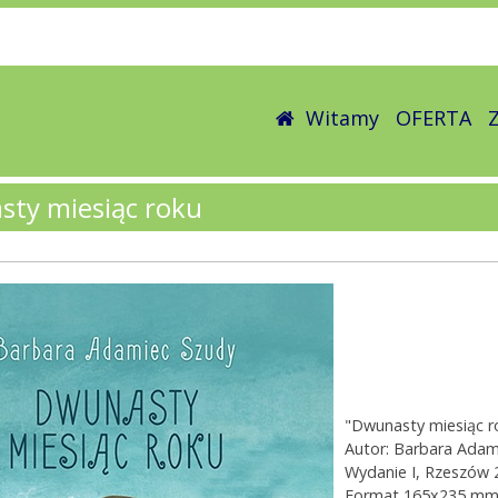
Witamy
OFERTA
ty miesiąc roku
"Dwunasty miesiąc r
Autor: Barbara Adam
Wydanie I, Rzeszów 
Format 165x235 m