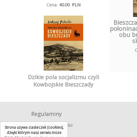
Cena:
40.00
PLN
Bieszcz
połoninac
obu br
s
Dzikie pola socjalizmu czyli
Kowbojskie Bieszczady
Regulaminy
Polityka prywatności
Strona używa ciasteczek (cookies),
dzięki którym nasz serwis może
Regulamin