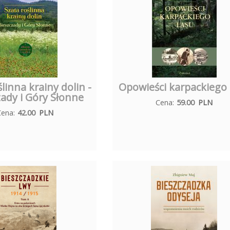
ślinna krainy dolin -
Opowieści karpackiego 
zady i Góry Słonne
Cena:
59.00
PLN
Cena:
42.00
PLN