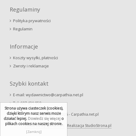
Regulaminy
Polityka prywatności
Regulamin
Informacje
Koszty wysyłki, płatności
Zwroty i reklamacje
Szybki kontakt
E-mail: wydawnictwo@carpathia.net.pl
Tel. 607 431 959
Strona używa ciasteczek (cookies),
dzięki którym nasz serwis może
Copyright © 2026 - Carpathia.net.pl
działać lepiej.
Dowiedz się więcej
o
plikach cookies na naszej stronie.
Powered by Quick.Cart
Realizacja StudioStrona.pl
[Zamknij]