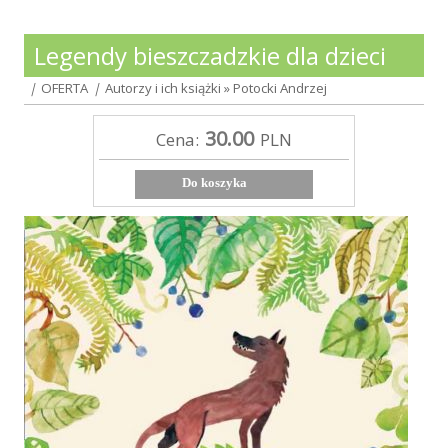
Legendy bieszczadzkie dla dzieci
|
OFERTA
|
Autorzy i ich książki
»
Potocki Andrzej
30.00
Cena:
PLN
Do koszyka