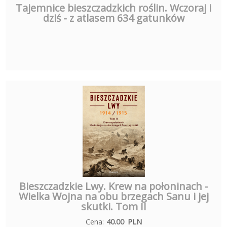
Tajemnice bieszczadzkich roślin. Wczoraj i
dziś - z atlasem 634 gatunków
Bieszczadzkie Lwy. Krew na połoninach -
Wielka Wojna na obu brzegach Sanu i jej
skutki. Tom II
Cena:
40.00
PLN