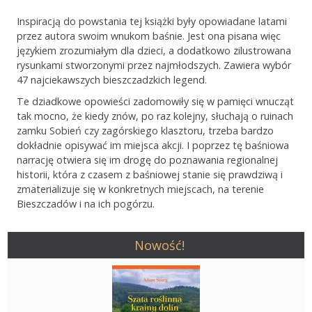
Inspiracją do powstania tej książki były opowiadane latami
przez autora swoim wnukom baśnie. Jest ona pisana więc
językiem zrozumiałym dla dzieci, a dodatkowo zilustrowana
rysunkami stworzonymi przez najmłodszych. Zawiera wybór
47 najciekawszych bieszczadzkich legend.
Te dziadkowe opowieści zadomowiły się w pamięci wnucząt
tak mocno, że kiedy znów, po raz kolejny, słuchają o ruinach
zamku Sobień czy zagórskiego klasztoru, trzeba bardzo
dokładnie opisywać im miejsca akcji. I poprzez tę baśniowa
narrację otwiera się im drogę do poznawania regionalnej
historii, która z czasem z baśniowej stanie się prawdziwą i
zmaterializuje się w konkretnych miejscach, na terenie
Bieszczadów i na ich pogórzu.
Nowość!